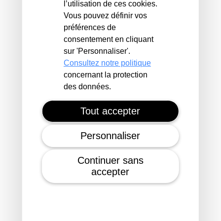
l’utilisation de ces cookies.
Vous pouvez définir vos
préférences de
consentement en cliquant
sur 'Personnaliser'.
Consultez notre politique
Des frais réduits
concernant la protection
Pour des logements à loyers
des données.
modérés
Tout accepter
Personnaliser
Continuer sans
accepter
Une commission d'attribution équitable
Pour favoriser le logement pour