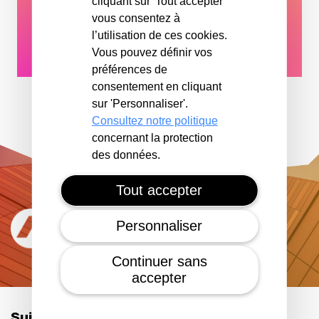
cliquant sur 'Tout accepter'
vous consentez à
PARKING
l’utilisation de ces cookies.
0M²
21,89€
AÉRIEN
Vous pouvez définir vos
préférences de
consentement en cliquant
sur 'Personnaliser'.
Consultez notre politique
concernant la protection
des données.
Tout accepter
Personnaliser
Continuer sans
accepter
Suivez-nous sur les réseaux :