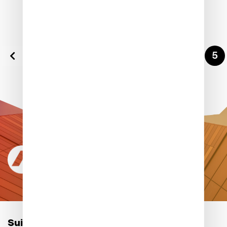
1
2
3
4
5
Suivez-nous sur les réseaux :