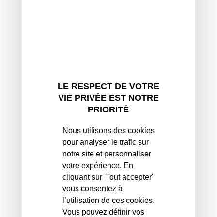
l'Innovation…
LE RESPECT DE VOTRE
VIE PRIVÉE EST NOTRE
PRIORITÉ
Nous utilisons des cookies
pour analyser le trafic sur
notre site et personnaliser
votre expérience. En
cliquant sur 'Tout accepter'
vous consentez à
l’utilisation de ces cookies.
Ille et Vilaine
Vous pouvez définir vos
La déchèterie mobile