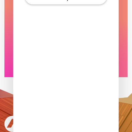
Que dois-je faire après avoir
envoyé une demande de
logement ?
Accéder à la FAQ