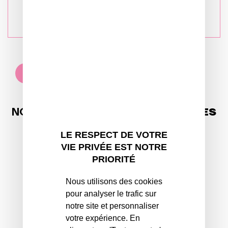
Retour
au bien
NOS RESPONSABILITÉS
LOCATAIRES
LE RESPECT DE VOTRE
VIE PRIVÉE EST NOTRE
PRIORITÉ
Nous utilisons des cookies
pour analyser le trafic sur
notre site et personnaliser
Un suivi personnalisé
votre expérience. En
Dès la demande de logement