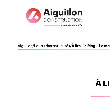
Fenêtre
de
chat
Aiguillon
/
Louer
/
Nos actualités
/
À lire ! IciMag – Le m
À L