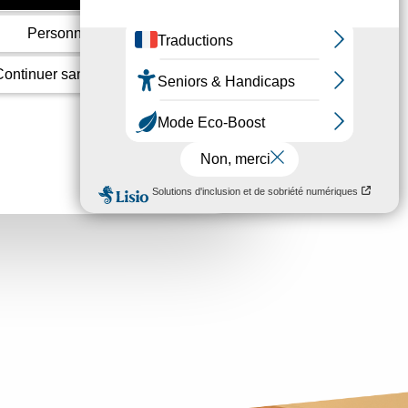
Personnaliser
Continuer sans accepter
Chèque énergie : payez vos
charges…