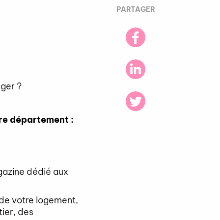
PARTAGER
éger ?
tre département :
agazine dédié aux
r de votre logement,
tier, des