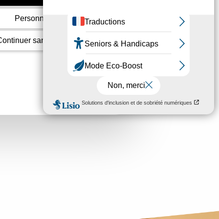
Personnaliser
Continuer sans accepter
eau et du robinet de la
 meuble sous évier et le