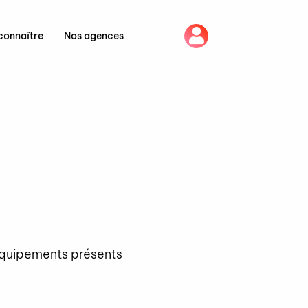
connaître
Nos agences
 équipements présents