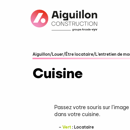
Fenêtre
de
chat
Aiguillon
/
Louer
/
Être locataire
/
L’entretien de m
Cuisine
Passez votre souris sur l’imag
dans votre cuisine.
–
Vert
: Locataire