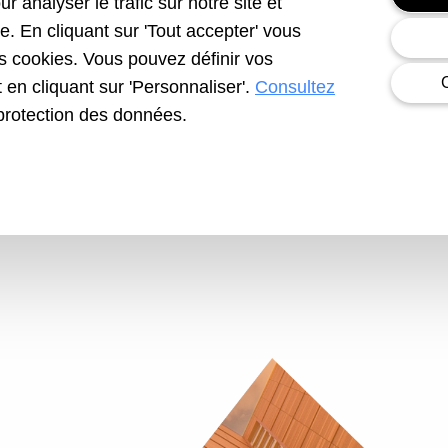
r analyser le trafic sur notre site et
e. En cliquant sur 'Tout accepter' vous
es cookies. Vous pouvez définir vos
en cliquant sur 'Personnaliser'.
Consultez
protection des données.
le conduit VMC, l’entretien de l’évier, du compteur d’
 les entreprises sous contrat
 gaz, les joints de faïence, le nettoyage de la VMC, le
ncombent au locataire