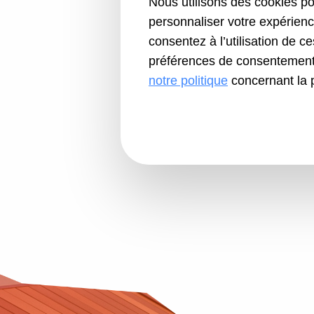
Nous utilisons des cookies pou
personnaliser votre expérienc
consentez à l’utilisation de c
préférences de consentement 
Entretien de la cuisine :
notre politique
concernant la 
– La chaudière, le thermostat, 
machine à laver sont gérés par
– Le compteur et le flexible de
débouchage des évacuations i