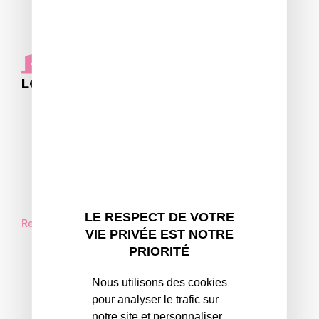
Loyer hors charges : 13,41 €
CONDITIONS D'ENTRÉE DANS LE
LOGEMENT
Soumis à condition de ressources
Un suivi personnalisé
Aucun frais
Une commission d'attribution équitable
LE RESPECT DE VOTRE
Retrouvez nos garanties
VIE PRIVÉE EST NOTRE
PRIORITÉ
Nous utilisons des cookies
pour analyser le trafic sur
ADRESSE
notre site et personnaliser