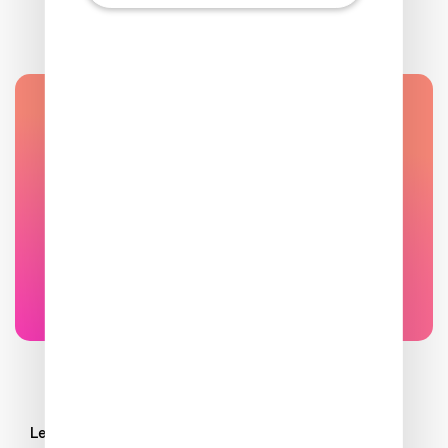
JE SUIS À LA RECHERCHE D'UN
LOGEMENT. À QUI DOIS-JE
M'ADRESSER ET QUE DOIS-JE
FAIRE ?
Accéder à la faq
Les informations sur les risques auxquels ce bien est