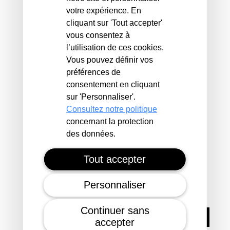
votre expérience. En
cliquant sur 'Tout accepter'
35760 SAINT-GREGOIRE
vous consentez à
l’utilisation de ces cookies.
Voir sur Google Maps
Vous pouvez définir vos
référence du logement
124374
préférences de
consentement en cliquant
sur 'Personnaliser'.
Consultez notre politique
concernant la protection
des données.
AGENCE VILLEJEAN - PAYS DE
SAINT MALO
Tout accepter
55 Cours J.F. Kennedy
Personnaliser
35000 RENNES
Continuer sans
Envoyer un message
accepter