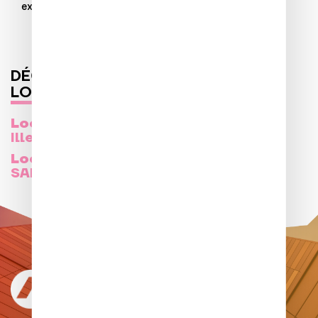
exposé sont disponibles sur
Géorisques
DÉCOUVREZ D'AUTRES
LOGEMENTS
Location d'un logement en
Ille et Vilaine >
Location d'un logement à
SAINT-GREGOIRE >