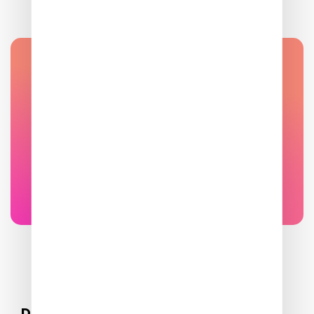
JE SUIS À LA RECHERCHE D'UN
LOGEMENT. À QUI DOIS-JE
M'ADRESSER ET QUE DOIS-JE
FAIRE ?
Accéder à la faq
DIAGNOSTICS ÉNERGÉTIQUES