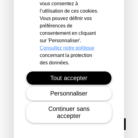
ADRESSE
vous consentez à
l’utilisation de ces cookies.
Vous pouvez définir vos
56120 GUEGON
préférences de
Voir sur Google Maps
consentement en cliquant
sur 'Personnaliser'.
référence du logement
128093
Consultez notre politique
concernant la protection
des données.
Tout accepter
AGENCE VANNES
Personnaliser
4, Boulevard de la Paix
56000 VANNES
Continuer sans
accepter
Envoyer un message