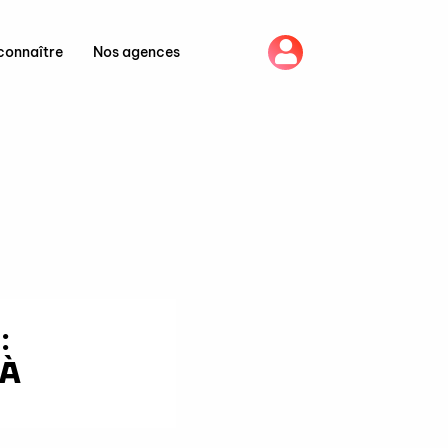
connaître
Nos agences
:
 À