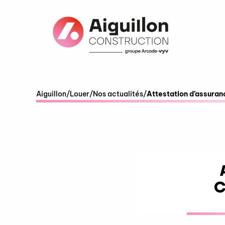
Fenêtre
de
chat
Aiguillon
/
Louer
/
Nos actualités
/
Attestation d’assuran
C