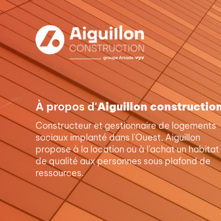
À propos d'
Aiguillon constructio
Constructeur et gestionnaire de logements
sociaux implanté dans l'Ouest, Aiguillon
propose à la location ou à l'achat un habitat
de qualité aux personnes sous plafond de
ressources.