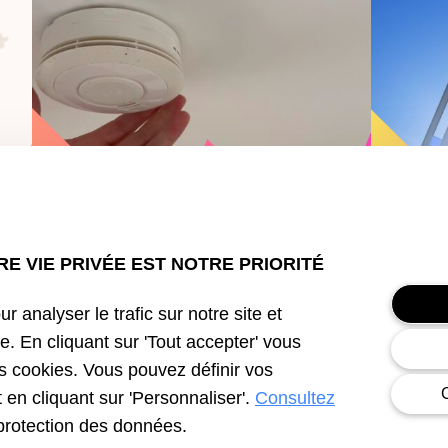
Tuto
Bons r
Tuto : Changer son détecteur
Canicu
de…
adopt
E VIE PRIVÉE EST NOTRE PRIORITÉ
r analyser le trafic sur notre site et
e. En cliquant sur 'Tout accepter' vous
Toutes nos vidéos
es cookies. Vous pouvez définir vos
en cliquant sur 'Personnaliser'.
Consultez
protection des données.