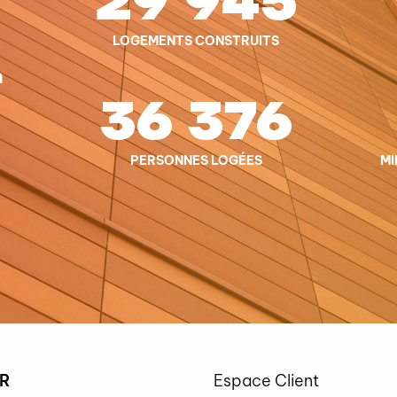
29 945
LOGEMENTS CONSTRUITS
n
36 376
PERSONNES LOGÉES
MI
R
Espace Client