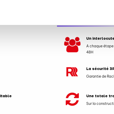
LOCATAIRES
NOS RESPONS
Un interlocut
A chaque étape 
48H
La sécurité 3
Garantie de Rac
itable
Une totale t
Sur la construct