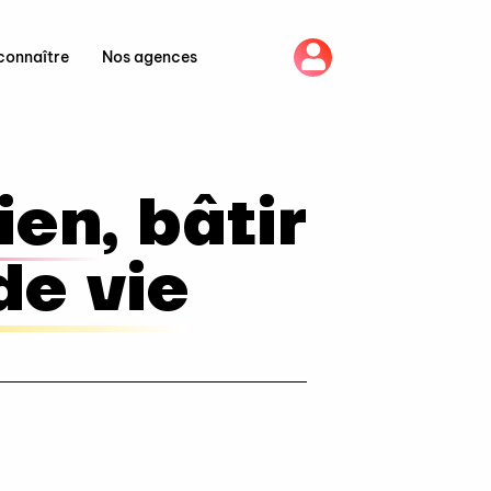
connaître
Nos agences
lien
, bâtir
de vie