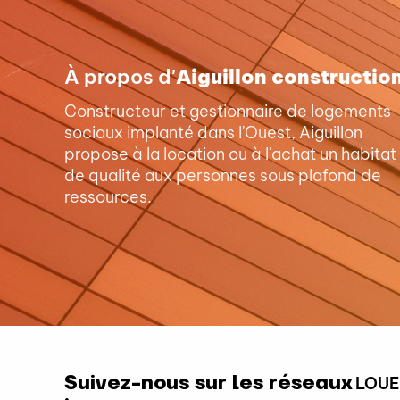
À propos d'
Aiguillon constructio
Constructeur et gestionnaire de logements
sociaux implanté dans l'Ouest, Aiguillon
propose à la location ou à l'achat un habitat
de qualité aux personnes sous plafond de
ressources.
Suivez-nous sur les réseaux
LOUE